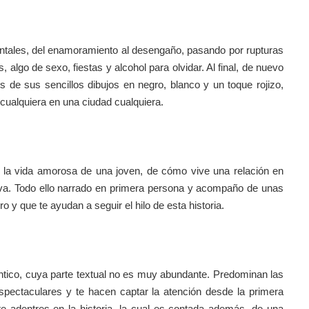
ntales, del enamoramiento al desengaño, pasando por rupturas
algo de sexo, fiestas y alcohol para olvidar. Al final, de nuevo
s de sus sencillos dibujos en negro, blanco y un toque rojizo,
a cualquiera en una ciudad cualquiera.
e la vida amorosa de una joven, de cómo vive una relación en
nueva. Todo ello narrado en primera persona y acompaño de unas
ro y que te ayudan a seguir el hilo de esta historia.
ntico, cuya parte textual no es muy abundante. Predominan las
spectaculares y te hacen captar la atención desde la primera
te adentres en la historia, la cual es contada además, de una