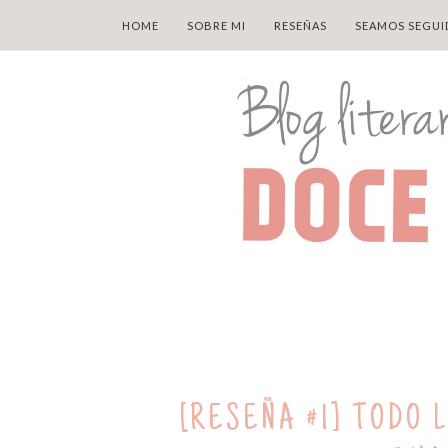
HOME
SOBRE MI
RESEÑAS
SEAMOS SEGUI
[RESEÑA #1] TODO 