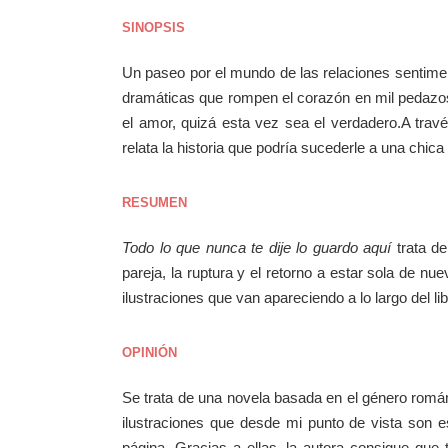
SINOPSIS
Un paseo por el mundo de las relaciones sentime
dramáticas que rompen el corazón en mil pedazos, 
el amor, quizá esta vez sea el verdadero.A travé
relata la historia que podría sucederle a una chic
RESUMEN
Todo lo que nunca te dije lo guardo aquí
trata d
pareja, la ruptura y el retorno a estar sola de 
ilustraciones que van apareciendo a lo largo del lib
OPINIÓN
Se trata de una novela basada en el género romá
ilustraciones que desde mi punto de vista son e
página. Gracias a ellas, la autora consigue que 