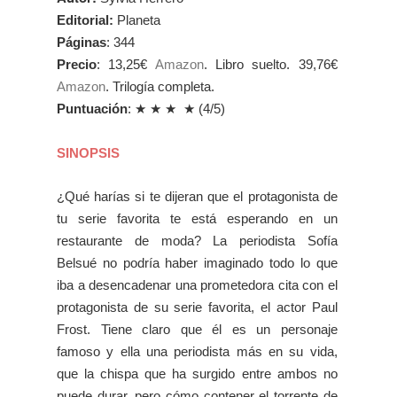
Editorial:
Planeta
Páginas
: 344
Precio
: 13,25€
Amazon
. Libro suelto. 39,76€
Amazon
. Trilogía completa.
Puntuación
:
★ ★
★
★
(4/5)
SINOPSIS
¿Qué harías si te dijeran que el protagonista de
tu serie favorita te está esperando en un
restaurante de moda? La periodista Sofía
Belsué no podría haber imaginado todo lo que
iba a desencadenar una prometedora cita con el
protagonista de su serie favorita, el actor Paul
Frost. Tiene claro que él es un personaje
famoso y ella una periodista más en su vida,
que la chispa que ha surgido entre ambos no
puede durar, pero cómo contener el torrente de