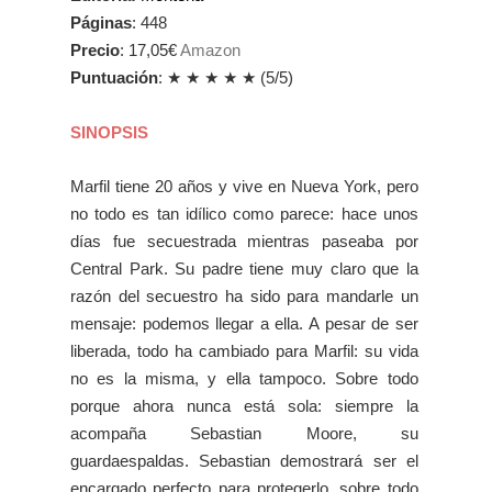
Páginas
: 448
Precio
: 17,05€
Amazon
Puntuación
:
★ ★
★
★
★
(5/5)
SINOPSIS
Marfil tiene 20 años y vive en Nueva York, pero
no todo es tan idílico como parece: hace unos
días fue secuestrada mientras paseaba por
Central Park. Su padre tiene muy claro que la
razón del secuestro ha sido para mandarle un
mensaje: podemos llegar a ella. A pesar de ser
liberada, todo ha cambiado para Marfil: su vida
no es la misma, y ella tampoco. Sobre todo
porque ahora nunca está sola: siempre la
acompaña Sebastian Moore, su
guardaespaldas. Sebastian demostrará ser el
encargado perfecto para protegerlo, sobre todo